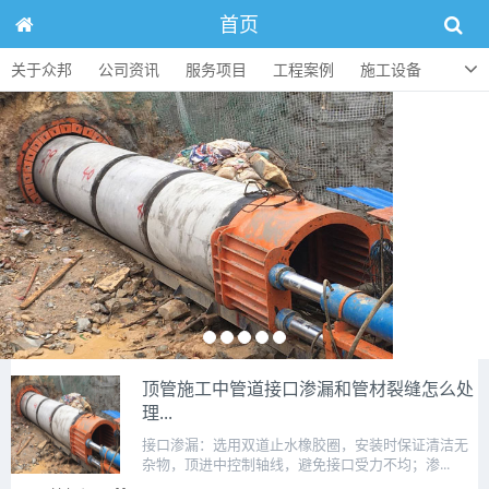
首页
关于众邦
公司资讯
服务项目
工程案例
施工设备
人才招聘
顶管知识
联系方式
顶管施工中管道接口渗漏和管材裂缝怎么处
理...
接口渗漏：选用双道止水橡胶圈，安装时保证清洁无
杂物，顶进中控制轴线，避免接口受力不均；渗...