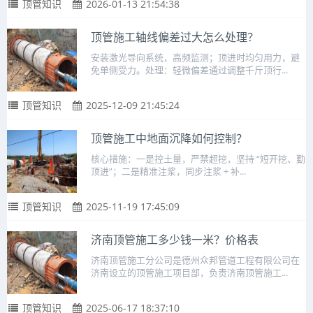
顶管知识
2026-01-13 21:54:38
顶管施工轴线偏差过大怎么处理？
安装激光导向系统，高频监测；顶进时均匀用力，避
免单侧受力。处理：轻微偏差通过调整千斤顶行...
顶管知识
2025-12-09 21:45:24
顶管施工中地面沉降如何控制？
核心措施：一是控土量，严禁超挖，坚持 “短开挖、勤
顶进”；二是精准注浆，同步注浆 + 补...
顶管知识
2025-11-19 17:45:09
济南顶管施工多少钱一米？价格表
济南顶管施工分公司是德州众邦管道工程有限公司在
济南设立的顶管施工项目部，负责济南顶管施工...
顶管知识
2025-06-17 18:37:10