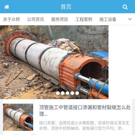
首页
关于众邦
公司资讯
服务项目
工程案例
施工设备
人才招聘
顶管知识
联系方式
顶管施工中管道接口渗漏和管材裂缝怎么处
理...
接口渗漏：选用双道止水橡胶圈，安装时保证清洁无
杂物，顶进中控制轴线，避免接口受力不均；渗...