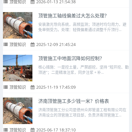
顶管知识
2026-01-13 21:54:38
顶管施工轴线偏差过大怎么处理？
安装激光导向系统，高频监测；顶进时均匀用力，避
免单侧受力。处理：轻微偏差通过调整千斤顶行...
顶管知识
2025-12-09 21:45:24
顶管施工中地面沉降如何控制？
核心措施：一是控土量，严禁超挖，坚持 “短开挖、勤
顶进”；二是精准注浆，同步注浆 + 补...
顶管知识
2025-11-19 17:45:09
济南顶管施工多少钱一米？价格表
济南顶管施工分公司是德州众邦管道工程有限公司在
济南设立的顶管施工项目部，负责济南顶管施工...
顶管知识
2025-06-17 18:37:10