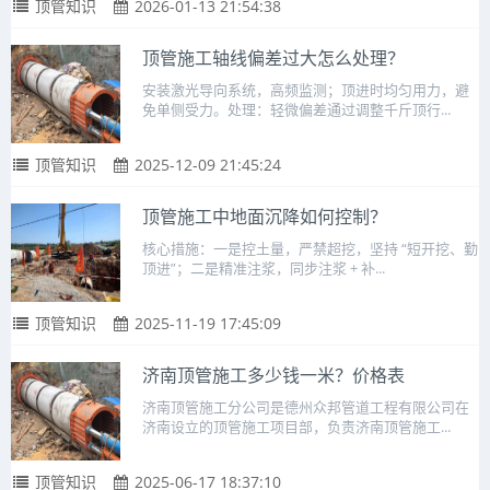
顶管知识
2026-01-13 21:54:38
顶管施工轴线偏差过大怎么处理？
安装激光导向系统，高频监测；顶进时均匀用力，避
免单侧受力。处理：轻微偏差通过调整千斤顶行...
顶管知识
2025-12-09 21:45:24
顶管施工中地面沉降如何控制？
核心措施：一是控土量，严禁超挖，坚持 “短开挖、勤
顶进”；二是精准注浆，同步注浆 + 补...
顶管知识
2025-11-19 17:45:09
济南顶管施工多少钱一米？价格表
济南顶管施工分公司是德州众邦管道工程有限公司在
济南设立的顶管施工项目部，负责济南顶管施工...
顶管知识
2025-06-17 18:37:10