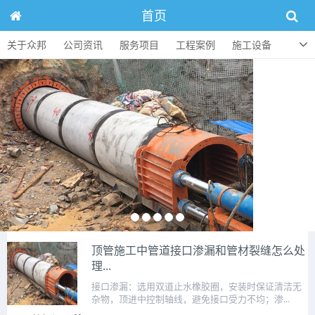
首页
关于众邦
公司资讯
服务项目
工程案例
施工设备
人才招聘
顶管知识
联系方式
顶管施工中管道接口渗漏和管材裂缝怎么处
理...
接口渗漏：选用双道止水橡胶圈，安装时保证清洁无
杂物，顶进中控制轴线，避免接口受力不均；渗...