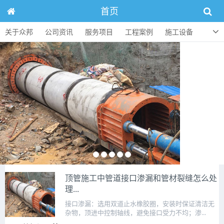
首页
关于众邦
公司资讯
服务项目
工程案例
施工设备
人才招聘
顶管知识
联系方式
顶管施工中管道接口渗漏和管材裂缝怎么处
理...
接口渗漏：选用双道止水橡胶圈，安装时保证清洁无
杂物，顶进中控制轴线，避免接口受力不均；渗...