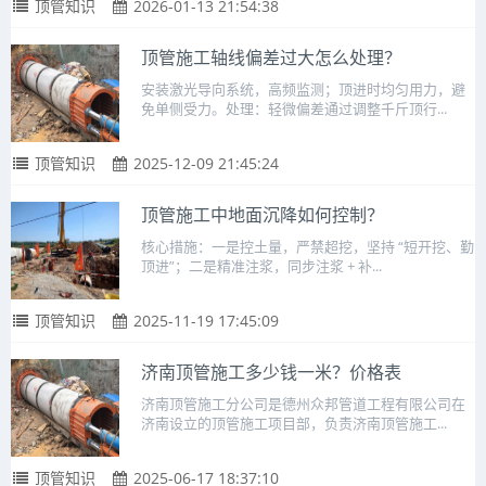
顶管知识
2026-01-13 21:54:38
顶管施工轴线偏差过大怎么处理？
安装激光导向系统，高频监测；顶进时均匀用力，避
免单侧受力。处理：轻微偏差通过调整千斤顶行...
顶管知识
2025-12-09 21:45:24
顶管施工中地面沉降如何控制？
核心措施：一是控土量，严禁超挖，坚持 “短开挖、勤
顶进”；二是精准注浆，同步注浆 + 补...
顶管知识
2025-11-19 17:45:09
济南顶管施工多少钱一米？价格表
济南顶管施工分公司是德州众邦管道工程有限公司在
济南设立的顶管施工项目部，负责济南顶管施工...
顶管知识
2025-06-17 18:37:10