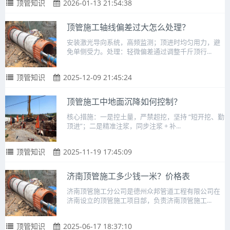
顶管知识
2026-01-13 21:54:38
顶管施工轴线偏差过大怎么处理？
安装激光导向系统，高频监测；顶进时均匀用力，避
免单侧受力。处理：轻微偏差通过调整千斤顶行...
顶管知识
2025-12-09 21:45:24
顶管施工中地面沉降如何控制？
核心措施：一是控土量，严禁超挖，坚持 “短开挖、勤
顶进”；二是精准注浆，同步注浆 + 补...
顶管知识
2025-11-19 17:45:09
济南顶管施工多少钱一米？价格表
济南顶管施工分公司是德州众邦管道工程有限公司在
济南设立的顶管施工项目部，负责济南顶管施工...
顶管知识
2025-06-17 18:37:10