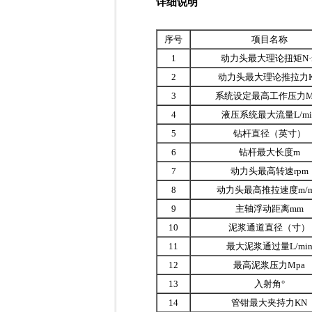
详细说明
序号
项目名称
1
动力头最大理论扭矩N·
2
动力头最大理论推拉力
3
系统设定最高工作压力M
4
液压系统最大流量L/mi
5
钻杆直径（英寸）
6
钻杆最大长度m
7
动力头最高转速rpm
8
动力头最高推拉速度m/m
9
主轴浮动距离mm
10
泥浆通道直径（寸）
11
最大泥浆通过量L/mi
12
最高泥浆压力Mpa
13
入射角°
14
管钳最大夹持力KN