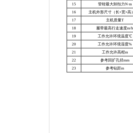
15
管钳最大卸扣力N·m
16
主机外形尺寸（长×宽×高
17
主机质量T
18
履带最高行走速度m/
19
工作允许环境温度℃
20
工作允许环境湿度%
21
工作允许高程m
22
参考回扩孔径mm
23
参考钻距m