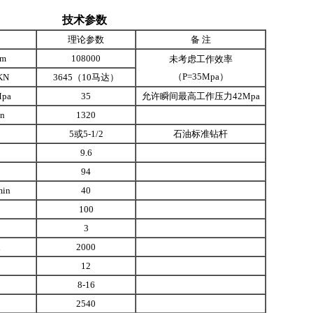
技术参数
理论参数
备 注
m
108000
未考虑工作效率
（P=35Mpa）
KN
3645（10马达）
pa
35
允许瞬间最高工作压力42Mpa
n
1320
5或5-1/2
石油标准钻杆
9.6
94
in
40
100
3
n
2000
12
8-16
2540