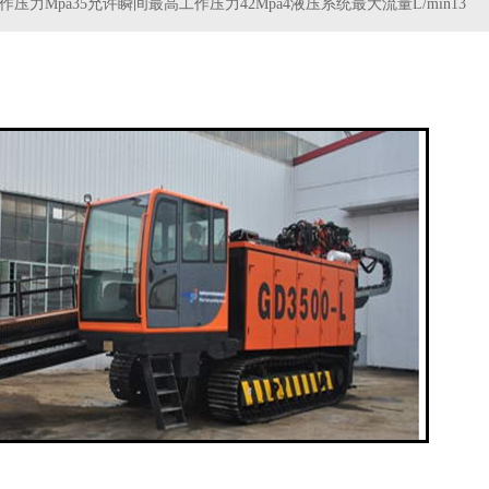
作压力Mpa35允许瞬间最高工作压力42Mpa4液压系统最大流量L/min13