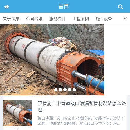
首页
关于众邦
公司资讯
服务项目
工程案例
施工设备
人才招聘
顶管知识
联系方式
顶管施工中管道接口渗漏和管材裂缝怎么处
理...
接口渗漏：选用双道止水橡胶圈，安装时保证清洁无
杂物，顶进中控制轴线，避免接口受力不均；渗...