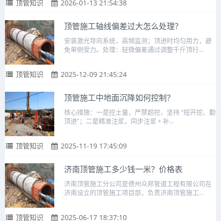
顶管知识
2026-01-13 21:54:38
顶管施工轴线偏差过大怎么处理？
安装激光导向系统，高频监测；顶进时均匀用力，避
免单侧受力。处理：轻微偏差通过调整千斤顶行...
顶管知识
2025-12-09 21:45:24
顶管施工中地面沉降如何控制？
核心措施：一是控土量，严禁超挖，坚持 “短开挖、勤
顶进”；二是精准注浆，同步注浆 + 补...
顶管知识
2025-11-19 17:45:09
济南顶管施工多少钱一米？价格表
济南顶管施工分公司是德州众邦管道工程有限公司在
济南设立的顶管施工项目部，负责济南顶管施工...
顶管知识
2025-06-17 18:37:10