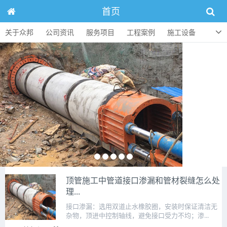
首页
关于众邦
公司资讯
服务项目
工程案例
施工设备
人才招聘
顶管知识
联系方式
顶管施工中管道接口渗漏和管材裂缝怎么处
理...
接口渗漏：选用双道止水橡胶圈，安装时保证清洁无
杂物，顶进中控制轴线，避免接口受力不均；渗...