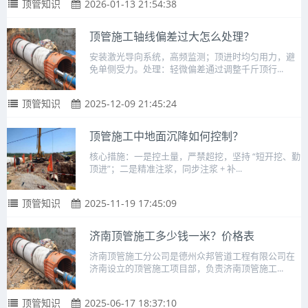
顶管知识
2026-01-13 21:54:38
顶管施工轴线偏差过大怎么处理？
安装激光导向系统，高频监测；顶进时均匀用力，避
免单侧受力。处理：轻微偏差通过调整千斤顶行...
顶管知识
2025-12-09 21:45:24
顶管施工中地面沉降如何控制？
核心措施：一是控土量，严禁超挖，坚持 “短开挖、勤
顶进”；二是精准注浆，同步注浆 + 补...
顶管知识
2025-11-19 17:45:09
济南顶管施工多少钱一米？价格表
济南顶管施工分公司是德州众邦管道工程有限公司在
济南设立的顶管施工项目部，负责济南顶管施工...
顶管知识
2025-06-17 18:37:10