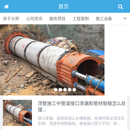
首页
关于众邦
公司资讯
服务项目
工程案例
施工设备
人才招聘
顶管知识
联系方式
顶管施工中管道接口渗漏和管材裂缝怎么处
理...
接口渗漏：选用双道止水橡胶圈，安装时保证清洁无
杂物，顶进中控制轴线，避免接口受力不均；渗...