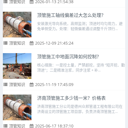
顶管知识
2026-01-13 21:54:38
顶管施工轴线偏差过大怎么处理？
安装激光导向系统，高频监测；顶进时均匀用力，避
免单侧受力。处理：轻微偏差通过调整千斤顶行...
顶管知识
2025-12-09 21:45:24
顶管施工中地面沉降如何控制？
核心措施：一是控土量，严禁超挖，坚持 “短开挖、勤
顶进”；二是精准注浆，同步注浆 + 补...
顶管知识
2025-11-19 17:45:09
济南顶管施工多少钱一米？价格表
济南顶管施工分公司是德州众邦管道工程有限公司在
济南设立的顶管施工项目部，负责济南顶管施工...
顶管知识
2025-06-17 18:37:10