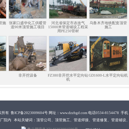
管施
张家口盛华化工供暖管
河北省保定市农改气
乌鲁木齐地铁配套顶管
道90米顶管施工项目
15000米管道铺设工程采
施工
用PE250管材
非开挖设备
FZ380非开挖水平定向钻
GD1600-L水平定向钻机
机
权所有
鲁ICP备2023009604号
网址：
www.dzzbgd.com
电话0534-8154478 手
厂院内 本站关键词：顶管公司、顶管施工、管道焊接、管道修复、管道铺设