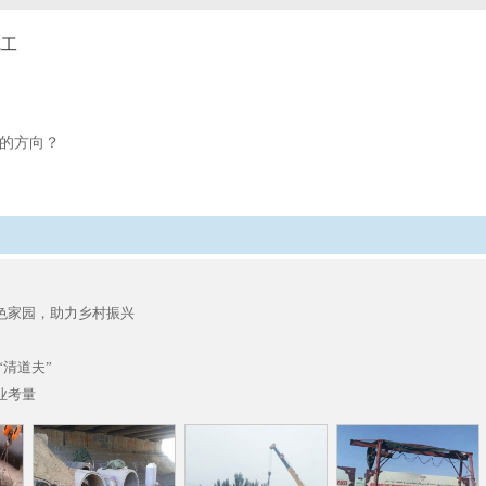
完工
的方向？
色家园，助力乡村振兴
“清道夫”
业考量