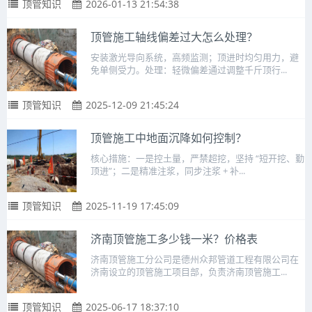
顶管知识
2026-01-13 21:54:38
顶管施工轴线偏差过大怎么处理？
安装激光导向系统，高频监测；顶进时均匀用力，避
免单侧受力。处理：轻微偏差通过调整千斤顶行...
顶管知识
2025-12-09 21:45:24
顶管施工中地面沉降如何控制？
核心措施：一是控土量，严禁超挖，坚持 “短开挖、勤
顶进”；二是精准注浆，同步注浆 + 补...
顶管知识
2025-11-19 17:45:09
济南顶管施工多少钱一米？价格表
济南顶管施工分公司是德州众邦管道工程有限公司在
济南设立的顶管施工项目部，负责济南顶管施工...
顶管知识
2025-06-17 18:37:10