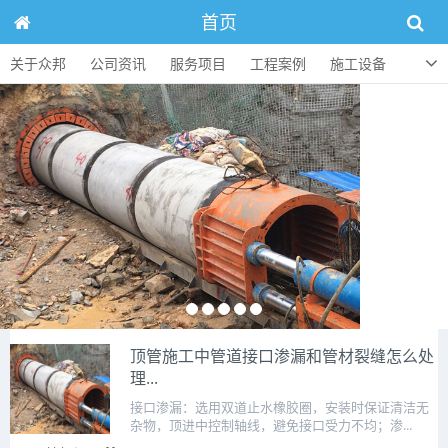
首页
关于众邦
公司资讯
服务项目
工程案例
施工设备
人才招聘
顶管知识
联系方式
顶管施工中管道接口渗漏和管材裂缝怎么处
理...
接口渗漏：选用双道止水橡胶圈，安装时保证清洁无
杂物，顶进中控制轴线，避免接口受力不均；渗...