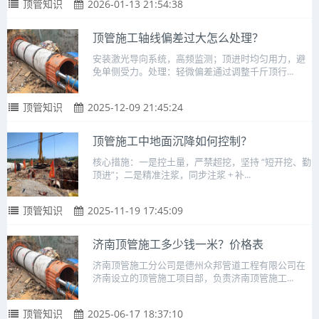
顶管知识
2026-01-13 21:54:38
顶管施工轴线偏差过大怎么处理？
安装激光导向系统，高频监测；顶进时均匀用力，避
免单侧受力。处理：轻微偏差通过调整千斤顶行...
顶管知识
2025-12-09 21:45:24
顶管施工中地面沉降如何控制？
核心措施：一是控土量，严禁超挖，坚持 “短开挖、勤
顶进”；二是精准注浆，同步注浆 + 补...
顶管知识
2025-11-19 17:45:09
济南顶管施工多少钱一米？价格表
济南顶管施工分公司是德州众邦管道工程有限公司在
济南设立的顶管施工项目部，负责济南顶管施工...
顶管知识
2025-06-17 18:37:10