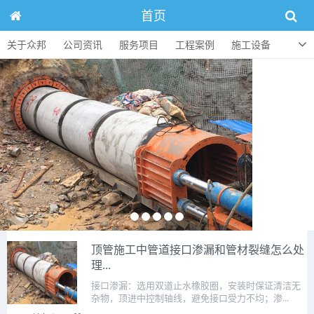
首页
关于众邦
公司资讯
服务项目
工程案例
施工设备
人才招聘
顶管知识
联系方式
顶管施工中管道接口渗漏和管材裂缝怎么处
理...
接口渗漏：选用双道止水橡胶圈，安装时保证清洁无
杂物，顶进中控制轴线，避免接口受力不均；渗...