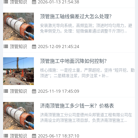
顶管知识
2026-01-13 21:54:38
顶管施工轴线偏差过大怎么处理？
安装激光导向系统，高频监测；顶进时均匀用力，避
免单侧受力。处理：轻微偏差通过调整千斤顶行...
顶管知识
2025-12-09 21:45:24
顶管施工中地面沉降如何控制？
核心措施：一是控土量，严禁超挖，坚持 “短开挖、勤
顶进”；二是精准注浆，同步注浆 + 补...
顶管知识
2025-11-19 17:45:09
济南顶管施工多少钱一米？价格表
济南顶管施工分公司是德州众邦管道工程有限公司在
济南设立的顶管施工项目部，负责济南顶管施工...
顶管知识
2025-06-17 18:37:10