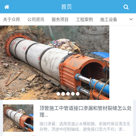
首页
关于众邦
公司资讯
服务项目
工程案例
施工设备
人才招聘
顶管知识
联系方式
顶管施工中管道接口渗漏和管材裂缝怎么处
理...
接口渗漏：选用双道止水橡胶圈，安装时保证清洁无
杂物，顶进中控制轴线，避免接口受力不均；渗...